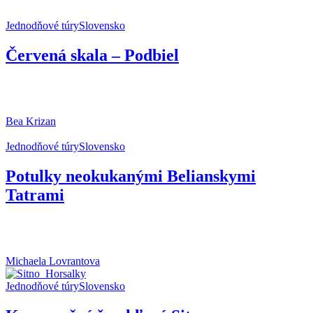
Jednodňové túry
Slovensko
TIPY NA TÚRY
Červená skala – Podbiel
Ak hľadáš krátku túru na Orave s krásnymi výhľadmi na menej
navštevovanom mieste, určite ti odporúčam...
Bea Krizan
Jednodňové túry
Slovensko
TIPY NA TÚRY
Potulky neokukanými Belianskymi
Tatrami
O popularite Vysokých, Nízkych, či Západných Tatier sa vôbec
nemusíme baviť. Ich slávne hrebene,...
Michaela Lovrantova
Jednodňové túry
Slovensko
TIPY NA TÚRY