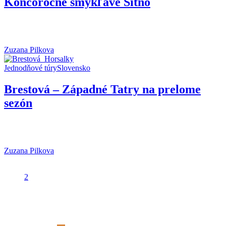
Koncoročné šmykľavé Sitno
Plán nášho výletu na najvyšší vrch Štiavnických vrchov Sitno sa
zrodil približne pred rokom,...
Zuzana Pilkova
Jednodňové túry
Slovensko
TIPY NA TÚRY
Brestová – Západné Tatry na prelome
sezón
Chcela som tohtoročnú sezónu zakončiť výstupom na niektorý z
vrchov v Západných Tatrách. Do...
Zuzana Pilkova
1
2
Kategórie