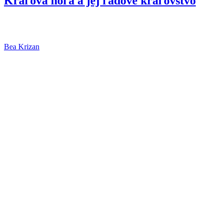
Kráľova hoľa a jej ľadové kráľovstvo
„Na Kráľovej holi stojí strom zelený…“ spieva sa v ľudovej piesni,
vďaka ktorej je...
Bea Krizan