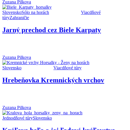
Zuzana Pilkova
Slovensko
Sólo na horách
TIPY NA TÚRY
Viacdňové
túry
Zahraničie
Jarný prechod cez Biele Karpaty
Biele Karpaty boli pre mňa doteraz takmer nepoznaným pohorím.
Na prvé pomyslenie pôsobia nenápadne...
Zuzana Pilkova
Slovensko
TIPY NA TÚRY
Viacdňové túry
Hrebeňovka Kremnických vrchov
Už počas písania dizertačnej práce som snívala o tom, ako sa opäť
vyberiem na...
Zuzana Pilkova
Jednodňové túry
Slovensko
TIPY NA TÚRY