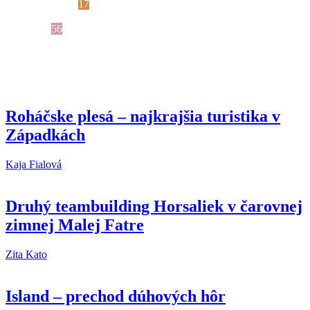
Jednodňové túry
17
Nezaradené
3
Slovensko
56
Nedávno publikované
Roháčske plesá – najkrajšia turistika v
Západkách
Kaja Fialová
Druhý teambuilding Horsaliek v čarovnej
zimnej Malej Fatre
Zita Kato
Island – prechod dúhových hôr