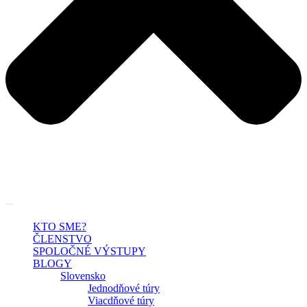
KTO SME?
ČLENSTVO
SPOLOČNÉ VÝSTUPY
BLOGY
Slovensko
Jednodňové túry
Viacdňové túry