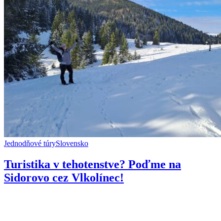
Jednodňové túry
Slovensko
TIPY NA TÚRY
Turistika v tehotenstve? Poďme na
Sidorovo cez Vlkolínec!
Posledné dva roky sa nám podarilo absolvovať aspoň jednu poctivú
zimnú túru/vychádzku, takže keď...