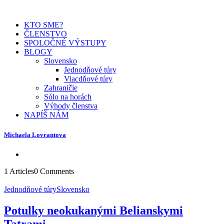
KTO SME?
ČLENSTVO
SPOLOČNÉ VÝSTUPY
BLOGY
Slovensko
Jednodňové túry
Viacdňové túry
Zahraničie
Sólo na horách
Výhody členstva
NAPÍŠ NÁM
Michaela Lovrantova
1 Articles
0 Comments
Jednodňové túry
Slovensko
TIPY NA TÚRY
Potulky neokukanými Belianskymi
Tatrami