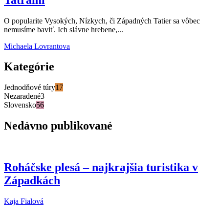
O popularite Vysokých, Nízkych, či Západných Tatier sa vôbec
nemusíme baviť. Ich slávne hrebene,...
Michaela Lovrantova
Kategórie
Jednodňové túry
17
Nezaradené
3
Slovensko
56
Nedávno publikované
Roháčske plesá – najkrajšia turistika v
Západkách
Kaja Fialová