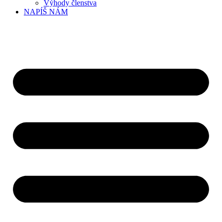
Výhody členstva
NAPÍŠ NÁM