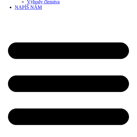
Výhody členstva
NAPÍŠ NÁM