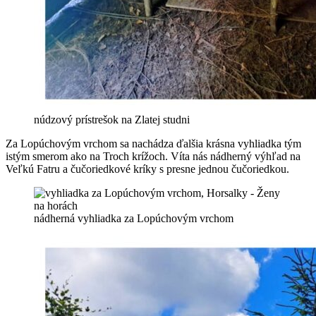
núdzový prístrešok na Zlatej studni
Za Lopúchovým vrchom sa nachádza ďalšia krásna vyhliadka tým
istým smerom ako na Troch krížoch. Víta nás nádherný výhľad na
Veľkú Fatru a čučoriedkové kríky s presne jednou čučoriedkou.
nádherná vyhliadka za Lopúchovým vrchom