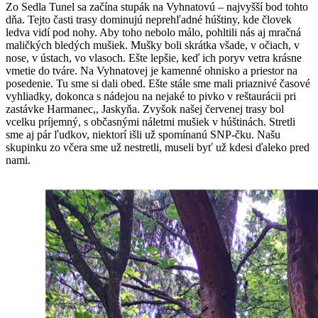
Zo Sedla Tunel sa začína stupák na Vyhnatovú – najvyšší bod tohto
dňa. Tejto časti trasy dominujú neprehľadné húštiny, kde človek
ledva vidí pod nohy. Aby toho nebolo málo, pohltili nás aj mračná
maličkých bledých mušiek. Mušky boli skrátka všade, v očiach, v
nose, v ústach, vo vlasoch. Ešte lepšie, keď ich poryv vetra krásne
vmetie do tváre. Na Vyhnatovej je kamenné ohnisko a priestor na
posedenie. Tu sme si dali obed. Ešte stále sme mali priaznivé časové
vyhliadky, dokonca s nádejou na nejaké to pivko v reštaurácii pri
zastávke Harmanec,, Jaskyňa. Zvyšok našej červenej trasy bol
vcelku príjemný, s občasnými náletmi mušiek v húštinách. Stretli
sme aj pár ľudkov, niektorí išli už spomínanú SNP-čku. Našu
skupinku zo včera sme už nestretli, museli byť už kdesi ďaleko pred
nami.