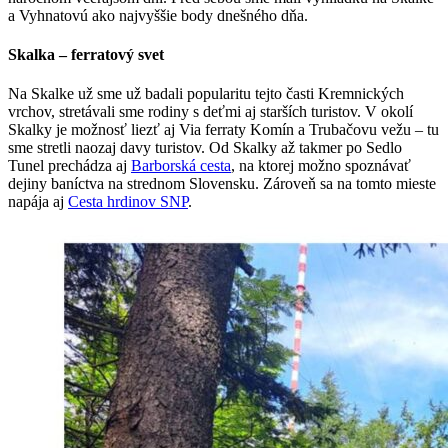
a Vyhnatovú ako najvyššie body dnešného dňa.
Skalka – ferratový svet
Na Skalke už sme už badali popularitu tejto časti Kremnických
vrchov, stretávali sme rodiny s deťmi aj starších turistov. V okolí
Skalky je možnosť liezť aj Via ferraty Komín a Trubačovu vežu – tu
sme stretli naozaj davy turistov. Od Skalky až takmer po Sedlo
Tunel prechádza aj
Barborská cesta
, na ktorej možno spoznávať
dejiny baníctva na strednom Slovensku. Zároveň sa na tomto mieste
napája aj
Cesta hrdinov SNP
.