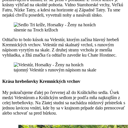
krásny výhľad na okolité pohoria. Vidno Starohorské vrchy, Veľkú
Fatru, Nízke Tatry, a kdesi na horizonte aj Západné Tatry. Tu sme
nejakú chvíľu posedeli, vyvetrali nohy a nasávali slnko.
slnenie na Troch krížoch
Odtiaľto to bolo kúsok na Velestúr, ktorým začína hlavný hrebeň
Kremnických vrchov. Velestúr má skalnatý vrchol, s runovým
nápisom vyrytým na skale. Z druhej strany vrcholu je menšia
vyhliadka, a žltá značka ťa odtiaľto zavedie ku Chate Hostinec.
tajomný Velestúr s runovým nápisom na skale
Krása hrebeňovky Kremnických vrchov
My pokračujeme ďalej po červenej až do Králického sedla. Úsek
medzi Velestúrom a Králickým sedlom je podľa mňa najkrajším z
celej hrebeňovky. Na Zlatej studni sa nachádza núdzový prístrešok s
jednou lavicou vnútri, kde by sa v krajnom prípade dalo prenocovať
alebo schovať sa pred búrkou.