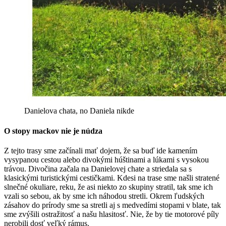
Danielova chata, no Daniela nikde
O stopy mackov nie je núdza
Z tejto trasy sme začínali mať dojem, že sa buď ide kamením
vysypanou cestou alebo divokými húštinami a lúkami s vysokou
trávou. Divočina začala na Danielovej chate a striedala sa s
klasickými turistickými cestičkami. Kdesi na trase sme našli stratené
slnečné okuliare, reku, že asi niekto zo skupiny stratil, tak sme ich
vzali so sebou, ak by sme ich náhodou stretli. Okrem ľudských
zásahov do prírody sme sa stretli aj s medvedími stopami v blate, tak
sme zvýšili ostražitosť a našu hlasitosť. Nie, že by tie motorové píly
nerobili dosť veľký rámus.