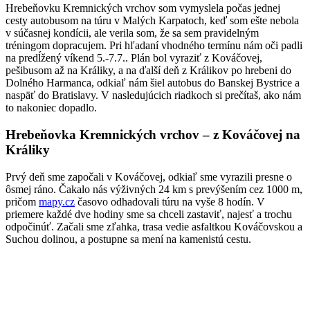
Hrebeňovku Kremnických vrchov som vymyslela počas jednej
cesty autobusom na túru v Malých Karpatoch, keď som ešte nebola
v súčasnej kondícii, ale verila som, že sa sem pravidelným
tréningom dopracujem. Pri hľadaní vhodného termínu nám oči padli
na predĺžený víkend 5.-7.7.. Plán bol vyraziť z Kováčovej,
pešibusom až na Králiky, a na ďalší deň z Králikov po hrebeni do
Dolného Harmanca, odkiaľ nám šiel autobus do Banskej Bystrice a
naspäť do Bratislavy. V nasledujúcich riadkoch si prečítaš, ako nám
to nakoniec dopadlo.
Hrebeňovka Kremnických vrchov – z Kováčovej na
Králiky
Prvý deň sme započali v Kováčovej, odkiaľ sme vyrazili presne o
ôsmej ráno. Čakalo nás výživných 24 km s prevýšením cez 1000 m,
pričom
mapy.cz
časovo odhadovali túru na vyše 8 hodín. V
priemere každé dve hodiny sme sa chceli zastaviť, najesť a trochu
odpočinúť. Začali sme zľahka, trasa vedie asfaltkou Kováčovskou a
Suchou dolinou, a postupne sa mení na kamenistú cestu.