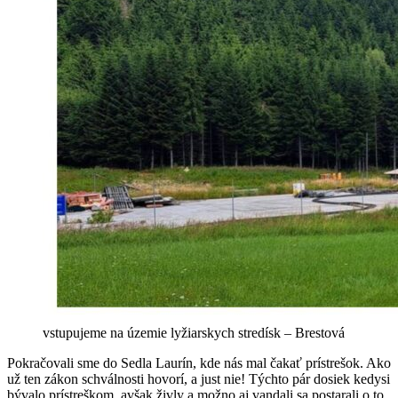
vstupujeme na územie lyžiarskych stredísk – Brestová
Pokračovali sme do Sedla Laurín, kde nás mal čakať prístrešok. Ako
už ten zákon schválnosti hovorí, a just nie! Týchto pár dosiek kedysi
bývalo prístreškom, avšak živly a možno aj vandali sa postarali o to,