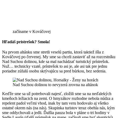
začíname v Kováčovej
Hľadáš prístrešok? Smola!
Na prvom altánku sme stretli veselú partiu, ktorá taktiež išla z
Kováčovej po červenej. My sme sa chceli zastaviť až na rozcestníku
Nad Suchou dolinou, kde sa mal nachádzať turistický prístrešok.
Nuž… technicky vzaté, prístrešok to asi je, ale asi tak pre jednu
poriadne zúfalú osobu skrývajúcu sa pred búrkou, bez sedenia.
Nad Suchou dolinou to nevyzerá zrovna na altánok
Keďže sme sa už potrebovali najesť, zložili sme sa na neďalekých
kmeňoch ležiacich na zemi. O hmyzákov rozhodne nebola núdza a
repelent padol veľmi vhod, inak by tam veru hodovalo aj všetko
ostatné okrem nás (na nás). Skupinka turistov teraz obehla nás, kým
sme oddychovali a jedli. Ďalšia pauza bola v pláne o tri hodiny v
Sedle Laurín (ďalší prístrešok na mape, začínali sme byť skeptickí).