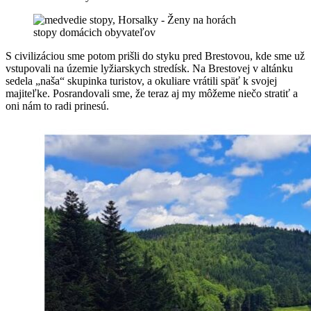
stopy domácich obyvateľov
S civilizáciou sme potom prišli do styku pred Brestovou, kde sme už
vstupovali na územie lyžiarskych stredísk. Na Brestovej v altánku
sedela „naša“ skupinka turistov, a okuliare vrátili späť k svojej
majiteľke. Posrandovali sme, že teraz aj my môžeme niečo stratiť a
oni nám to radi prinesú.