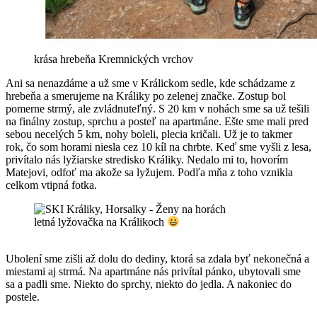
krása hrebeňa Kremnických vrchov
Ani sa nenazdáme a už sme v Králickom sedle, kde schádzame z
hrebeňa a smerujeme na Králiky po zelenej značke. Zostup bol
pomerne strmý, ale zvládnuteľný. S 20 km v nohách sme sa už tešili
na finálny zostup, sprchu a posteľ na apartmáne. Ešte sme mali pred
sebou necelých 5 km, nohy boleli, plecia kričali. Už je to takmer
rok, čo som horami niesla cez 10 kíl na chrbte. Keď sme vyšli z lesa,
privítalo nás lyžiarske stredisko Králiky. Nedalo mi to, hovorím
Matejovi, odfoť ma akože sa lyžujem. Podľa mňa z toho vznikla
celkom vtipná fotka.
letná lyžovačka na Králikoch
Ubolení sme zišli až dolu do dediny, ktorá sa zdala byť nekonečná a
miestami aj strmá. Na apartmáne nás privítal pánko, ubytovali sme
sa a padli sme. Niekto do sprchy, niekto do jedla. A nakoniec do
postele.