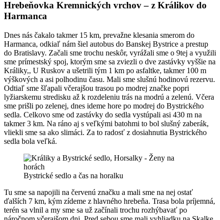
Hrebeňovka Kremnických vrchov – z Králikov do
Harmanca
Dnes nás čakalo takmer 15 km, prevažne klesania smerom do
Harmanca, odkiaľ nám šiel autobus do Banskej Bystrice a prestup
do Bratislavy. Začali sme trochu neskôr, vyrážali sme o 9tej a využili
sme prímestský spoj, ktorým sme sa zviezli o dve zastávky vyššie na
Králiky,, U Ruskov a ušetrili tým 1 km po asfaltke, takmer 100 m
výškových a asi polhodinu času. Mali sme slušnú hodinovú rezervu.
Odtiaľ sme šľapali včerajšou trasou po modrej značke popri
lyžiarskemu stredisku až k rozdeleniu trás na modrú a zelenú. Včera
sme prišli po zelenej, dnes ideme hore po modrej do Bystrického
sedla. Celkovo sme od zastávky do sedla vystúpali asi 430 m na
takmer 3 km. Na ráno aj s veľkými batohmi to bol slušný zaberák,
vliekli sme sa ako slimáci. Za to radosť z dosiahnutia Bystrického
sedla bola veľká.
Bystrické sedlo a čas na horalku
Tu sme sa napojili na červenú značku a mali sme na nej ostať
ďalších 7 km, kým zídeme z hlavného hrebeňa. Trasa bola príjemná,
terén sa vlnil a my sme sa už začínali trochu rozhýbavať po
náročnom včerajšom dni. Pred sebou sme mali vyhliadku na Skalke