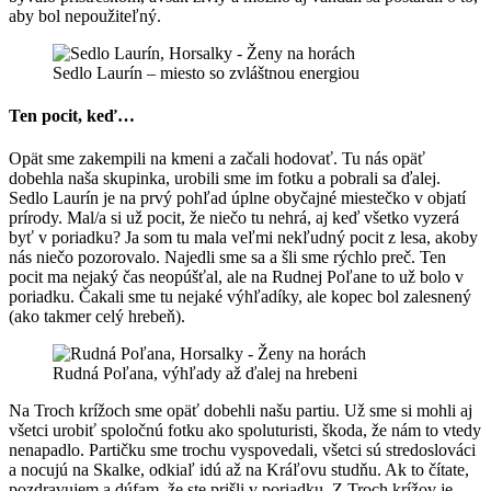
aby bol nepoužiteľný.
Sedlo Laurín – miesto so zvláštnou energiou
Ten pocit, keď…
Opät sme zakempili na kmeni a začali hodovať. Tu nás opäť
dobehla naša skupinka, urobili sme im fotku a pobrali sa ďalej.
Sedlo Laurín je na prvý pohľad úplne obyčajné miestečko v objatí
prírody. Mal/a si už pocit, že niečo tu nehrá, aj keď všetko vyzerá
byť v poriadku? Ja som tu mala veľmi nekľudný pocit z lesa, akoby
nás niečo pozorovalo. Najedli sme sa a šli sme rýchlo preč. Ten
pocit ma nejaký čas neopúšťal, ale na Rudnej Poľane to už bolo v
poriadku. Čakali sme tu nejaké výhľadíky, ale kopec bol zalesnený
(ako takmer celý hrebeň).
Rudná Poľana, výhľady až ďalej na hrebeni
Na Troch krížoch sme opäť dobehli našu partiu. Už sme si mohli aj
všetci urobiť spoločnú fotku ako spoluturisti, škoda, že nám to vtedy
nenapadlo. Partičku sme trochu vyspovedali, všetci sú stredoslováci
a nocujú na Skalke, odkiaľ idú až na Kráľovu studňu. Ak to čítate,
pozdravujem a dúfam, že ste prišli v poriadku. Z Troch krížov je