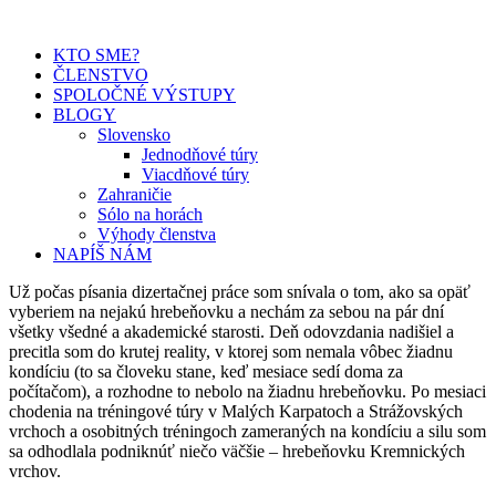
KTO SME?
ČLENSTVO
SPOLOČNÉ VÝSTUPY
BLOGY
Slovensko
Jednodňové túry
Viacdňové túry
Zahraničie
Sólo na horách
Výhody členstva
NAPÍŠ NÁM
Už počas písania dizertačnej práce som snívala o tom, ako sa opäť
vyberiem na nejakú hrebeňovku a nechám za sebou na pár dní
všetky všedné a akademické starosti. Deň odovzdania nadišiel a
precitla som do krutej reality, v ktorej som nemala vôbec žiadnu
kondíciu (to sa človeku stane, keď mesiace sedí doma za
počítačom), a rozhodne to nebolo na žiadnu hrebeňovku. Po mesiaci
chodenia na tréningové túry v Malých Karpatoch a Strážovských
vrchoch a osobitných tréningoch zameraných na kondíciu a silu som
sa odhodlala podniknúť niečo väčšie – hrebeňovku Kremnických
vrchov.