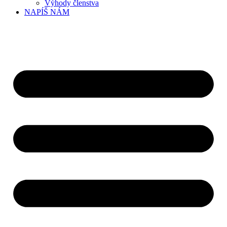
Výhody členstva
NAPÍŠ NÁM