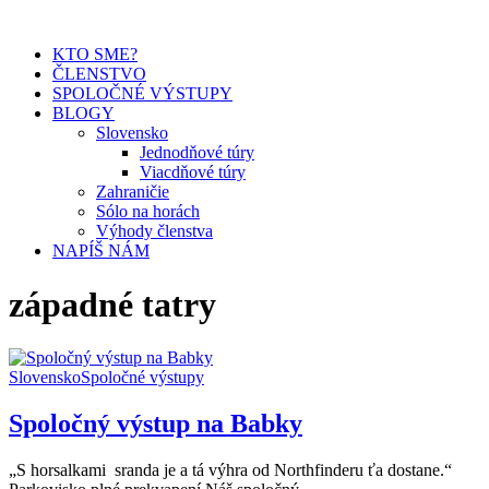
KTO SME?
ČLENSTVO
SPOLOČNÉ VÝSTUPY
BLOGY
Slovensko
Jednodňové túry
Viacdňové túry
Zahraničie
Sólo na horách
Výhody členstva
NAPÍŠ NÁM
západné tatry
Slovensko
Spoločné výstupy
Spoločný výstup na Babky
„S horsalkami sranda je a tá výhra od Northfinderu ťa dostane.“