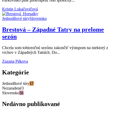
Parkovisko plné prekvapení Náš spoločný...
Kristin Lukačovičová
Jednodňové túry
Slovensko
TIPY NA TÚRY
Brestová – Západné Tatry na prelome
sezón
Chcela som tohtoročnú sezónu zakončiť výstupom na niektorý z
vrchov v Západných Tatrách. Do...
Zuzana Pilkova
Kategórie
Jednodňové túry
17
Nezaradené
3
Slovensko
56
Nedávno publikované