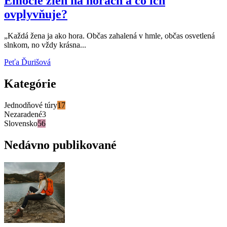
Emócie žien na horách a čo ich
ovplyvňuje?
„Každá žena ja ako hora. Občas zahalená v hmle, občas osvetlená
slnkom, no vždy krásna...
Peťa Ďurišová
Kategórie
Jednodňové túry
17
Nezaradené
3
Slovensko
56
Nedávno publikované