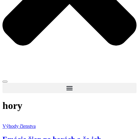
hory
Výhody členstva