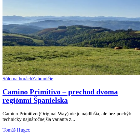
Sólo na horách
Zahraničie
Camino Primitivo – prechod dvoma
regiónmi Španielska
Camino Primitivo (Original Way) nie je najdlhšia, ale bez pochýb
technicky najnáročnejšia varianta z...
Tomáš Hugec