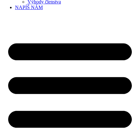
Výhody členstva
NAPÍŠ NÁM