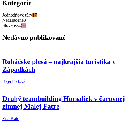
Kategórie
Jednodňové túry
17
Nezaradené
3
Slovensko
56
Nedávno publikované
Roháčske plesá – najkrajšia turistika v
Západkách
Kaja Fialová
Druhý teambuilding Horsaliek v čarovnej
zimnej Malej Fatre
Zita Kato