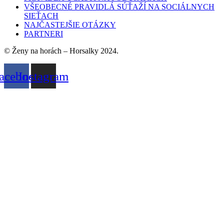
VŠEOBECNÉ PRAVIDLÁ SÚŤAŽÍ NA SOCIÁLNYCH
SIEŤACH
NAJČASTEJŠIE OTÁZKY
PARTNERI
© Ženy na horách – Horsalky 2024.
acebook
Instagram