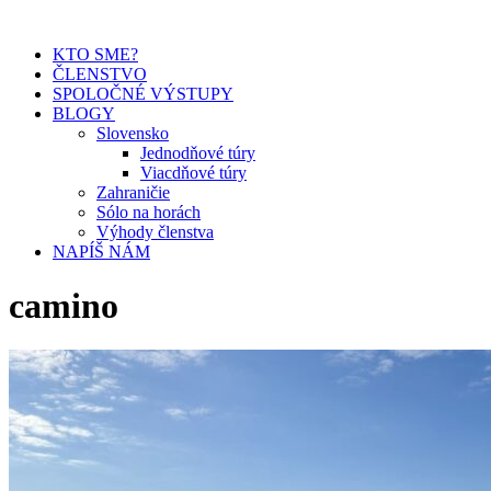
KTO SME?
ČLENSTVO
SPOLOČNÉ VÝSTUPY
BLOGY
Slovensko
Jednodňové túry
Viacdňové túry
Zahraničie
Sólo na horách
Výhody členstva
NAPÍŠ NÁM
camino