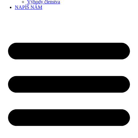
Výhody členstva
NAPÍŠ NÁM