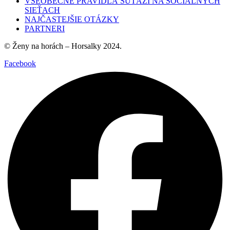
VŠEOBECNÉ PRAVIDLÁ SÚŤAŽÍ NA SOCIÁLNYCH
SIEŤACH
NAJČASTEJŠIE OTÁZKY
PARTNERI
© Ženy na horách – Horsalky 2024.
Facebook