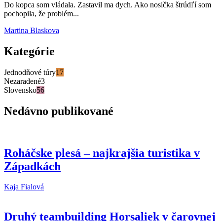
Do kopca som vládala. Zastavil ma dych. Ako nosička štrúdľí som
pochopila, že problém...
Martina Blaskova
Kategórie
Jednodňové túry
17
Nezaradené
3
Slovensko
56
Nedávno publikované
Roháčske plesá – najkrajšia turistika v
Západkách
Kaja Fialová
Druhý teambuilding Horsaliek v čarovnej