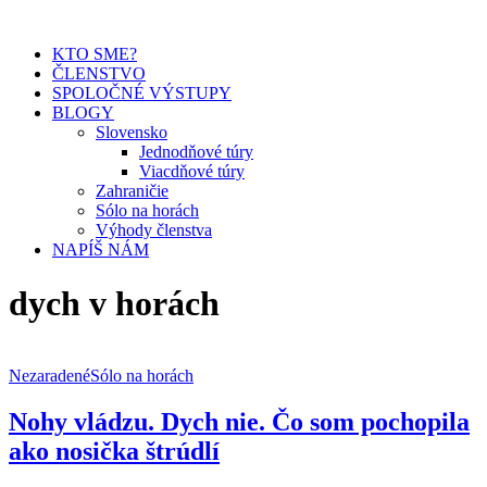
KTO SME?
ČLENSTVO
SPOLOČNÉ VÝSTUPY
BLOGY
Slovensko
Jednodňové túry
Viacdňové túry
Zahraničie
Sólo na horách
Výhody členstva
NAPÍŠ NÁM
dych v horách
Nezaradené
Sólo na horách
Nohy vládzu. Dych nie. Čo som pochopila
ako nosička štrúdlí