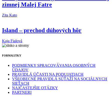
zimnej Malej Fatre
Zita Kato
Island – prechod dúhových hôr
Kaja Fialová
FORMALITKY
PODMIENKY SPRACOVÁVANIA OSOBNÝCH
ÚDAJOV
PRAVIDLÁ ÚČASTI NA PODUJATIACH
VŠEOBECNÉ PRAVIDLÁ SÚŤAŽÍ NA SOCIÁLNYCH
SIEŤACH
NAJČASTEJŠIE OTÁZKY
PARTNERI