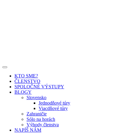
KTO SME?
ČLENSTVO
SPOLOČNÉ VÝSTUPY
BLOGY
Slovensko
Jednodňové túry
Viacdňové túry
Zahraničie
Sólo na horách
Výhody členstva
NAPÍŠ NÁM