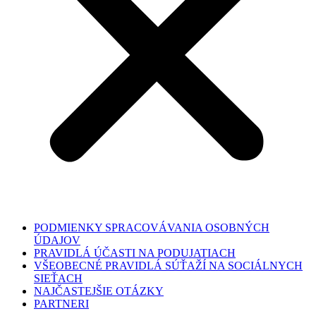
PODMIENKY SPRACOVÁVANIA OSOBNÝCH
ÚDAJOV
PRAVIDLÁ ÚČASTI NA PODUJATIACH
VŠEOBECNÉ PRAVIDLÁ SÚŤAŽÍ NA SOCIÁLNYCH
SIEŤACH
NAJČASTEJŠIE OTÁZKY
PARTNERI