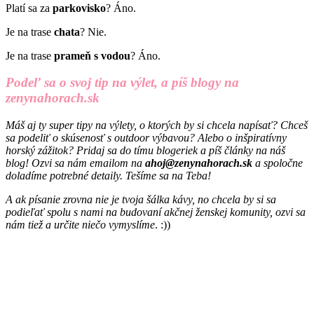
Platí sa za
parkovisko
? Áno.
Je na trase
chata
? Nie.
Je na trase
prameň s vodou
? Áno.
Podeľ sa o svoj tip na výlet, a píš blogy na
zenynahorach.sk
Máš aj ty super tipy na výlety, o ktorých by si chcela napísať? Chceš
sa podeliť o skúsenosť s outdoor výbavou? Alebo o inšpiratívny
horský zážitok? Pridaj sa do tímu blogeriek a píš články na náš
blog! Ozvi sa nám emailom na
ahoj@zenynahorach.sk
a spoločne
doladíme potrebné detaily. Tešíme sa na Teba!
A ak písanie zrovna nie je tvoja šálka kávy, no chcela by si sa
podieľať spolu s nami na budovaní akčnej ženskej komunity, ozvi sa
nám tiež a určite niečo vymyslíme
. :))