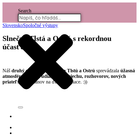
Search
Slovensko
Spoločné výstupy
Slnečná Tlstá a Ostrá s rekordnou
účasťou
Náš
druhý spoločný výstup na Tlstú a Ostrú
sprevádzala
úžasná
atmosféra, skvelí ľudia, kopa smiechu, rozhovorov, nových
priateľstiev
a plánov na ďalšie mesiace. :))
KTO
SME?
ČLENSTVO
SPOLOČNÉ
VÝSTUPY