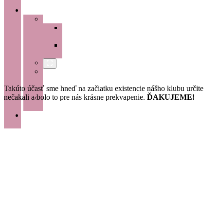
VÝSTUPY
BLOGY
Slovensko
Jednodňové
túry
Viacdňové
túry
Zahraničie
Sólo
na
Takúto účasť sme hneď na začiatku existencie nášho klubu určite
horách
nečakali a bolo to pre nás krásne prekvapenie.
ĎAKUJEME!
Výhody
členstva
NAPÍŠ
NÁM